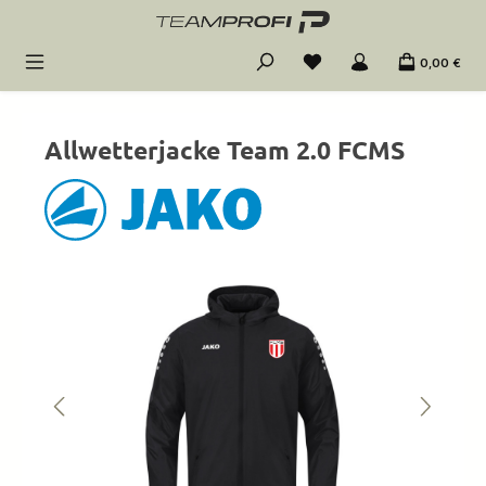
Zum Hauptinhalt springen
0,00 €
Allwetterjacke Team 2.0 FCMS
Bildergalerie überspringen