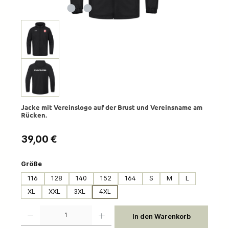
Jacke mit Vereinslogo auf der Brust und Vereinsname am
Rücken.
Regulärer Preis:
39,00 €
auswählen
Größe
116
128
140
152
164
S
M
L
XL
XXL
3XL
4XL
Produkt Anzahl: Gib den gewünschten Wert ein oder benutze die Schaltflächen um die 
In den Warenkorb