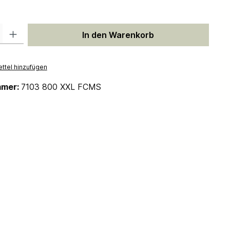
 Gib den gewünschten Wert ein oder benutze die Schaltflächen um die Anzah
In den Warenkorb
ttel hinzufügen
mmer:
7103 800 XXL FCMS