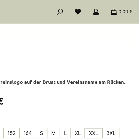
0,00 €
ereinslogo auf der Brust und Vereinsname am Rücken.
is:
€
ählen
152
164
S
M
L
XL
XXL
3XL