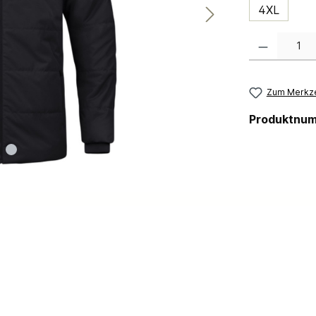
4XL
Produkt Anzahl:
Zum Merkze
Produktnu