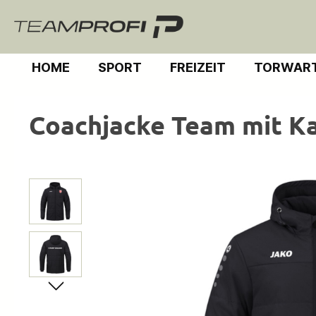
m Hauptinhalt springen
Zur Suche springen
Zur Hauptnavigation springen
HOME
SPORT
FREIZEIT
TORWART
Coachjacke Team mit K
Bildergalerie überspringen