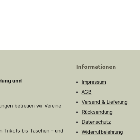
Informationen
idung und
Impressum
AGB
Versand & Lieferung
sungen betreuen wir Vereine
Rücksendung
Datenschutz
n Trikots bis Taschen – und
Widerrufbelehrung