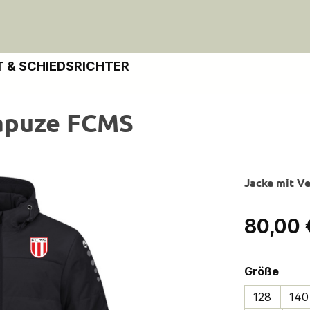
 & SCHIEDSRICHTER
apuze FCMS
Jacke mit V
Regulärer Pre
80,00 
ausw
Größe
128
140