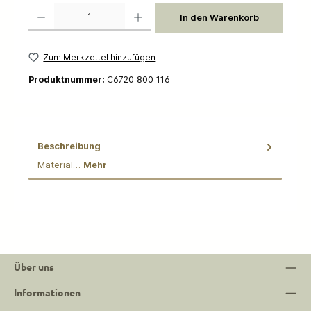
Produkt Anzahl: Gib den gewünschten Wert ein oder benutze die Schaltflächen um die 
In den Warenkorb
Zum Merkzettel hinzufügen
Produktnummer:
C6720 800 116
Beschreibung
Material…
Mehr
Über uns
Informationen