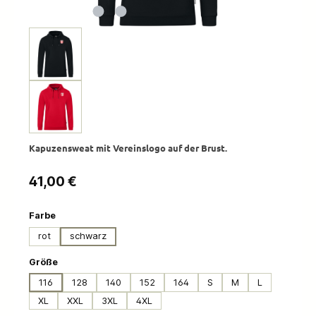
Kapuzensweat mit Vereinslogo auf der Brust.
Regulärer Preis:
41,00 €
auswählen
Farbe
rot
schwarz
auswählen
Größe
116
128
140
152
164
S
M
L
XL
XXL
3XL
4XL