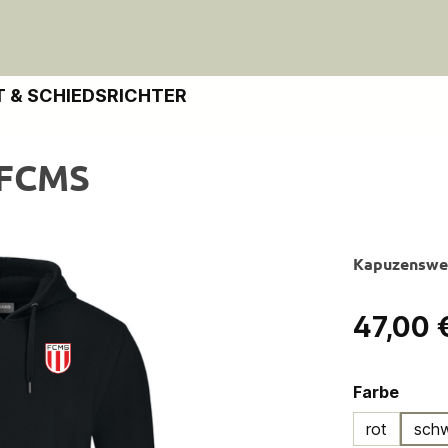
 & SCHIEDSRICHTER
 FCMS
Kapuzenswea
Regulärer Pre
47,00 
ausw
Farbe
rot
sch