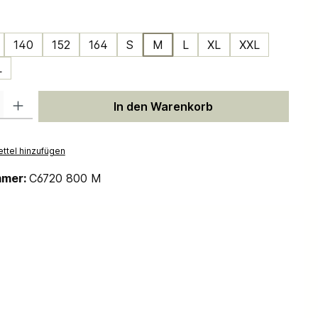
ählen
140
152
164
S
M
L
XL
XXL
L
 Gib den gewünschten Wert ein oder benutze die Schaltflächen um die Anzah
In den Warenkorb
ttel hinzufügen
mmer:
C6720 800 M