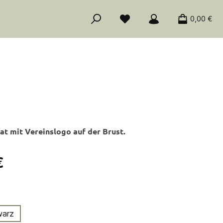
0,00 €
t mit Vereinslogo auf der Brust.
is:
€
ählen
warz