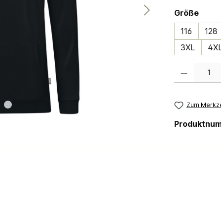
ausw
Größe
116
128
3XL
4X
Produkt Anzahl:
Zum Merkze
Produktnu