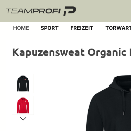
m Hauptinhalt springen
Zur Suche springen
Zur Hauptnavigation springen
HOME
SPORT
FREIZEIT
TORWART
Kapuzensweat Organic
Bildergalerie überspringen