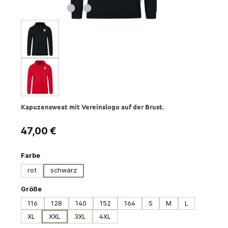
Kapuzensweat mit Vereinslogo auf der Brust.
Regulärer Preis:
47,00 €
auswählen
Farbe
rot
schwarz
auswählen
Größe
116
128
140
152
164
S
M
L
XL
XXL
3XL
4XL