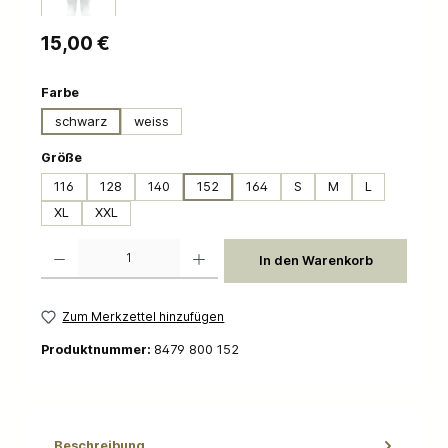
Regulärer Preis:
15,00 €
auswählen
Farbe
schwarz
weiss
auswählen
Größe
116
128
140
152
164
S
M
L
XL
XXL
Produkt Anzahl: Gib den gewünschten Wert ein oder benutze die Schaltflächen um die 
In den Warenkorb
Zum Merkzettel hinzufügen
Produktnummer:
8479 800 152
Beschreibung