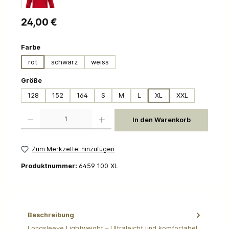
Regulärer Preis:
24,00 €
auswählen
Farbe
rot
schwarz
weiss
auswählen
Größe
128
152
164
S
M
L
XL
XXL
Produkt Anzahl: Gib den gewünschten Wert ein oder benutze die Schaltflächen um die 
In den Warenkorb
Zum Merkzettel hinzufügen
Produktnummer:
6459 100 XL
Beschreibung
Longsleeve Lightweight – Ultraleicht und komfortabel