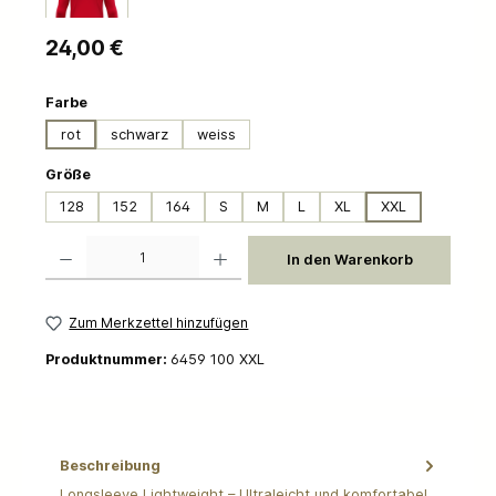
Regulärer Preis:
24,00 €
auswählen
Farbe
rot
schwarz
weiss
auswählen
Größe
128
152
164
S
M
L
XL
XXL
Produkt Anzahl: Gib den gewünschten Wert ein oder benutze die Schaltflächen um die 
In den Warenkorb
Zum Merkzettel hinzufügen
Produktnummer:
6459 100 XXL
Beschreibung
Longsleeve Lightweight – Ultraleicht und komfortabel