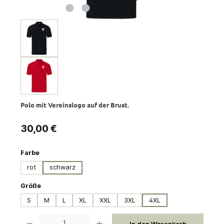
Polo mit Vereinslogo auf der Brust.
Regulärer Preis:
30,00 €
auswählen
Farbe
rot
schwarz
auswählen
Größe
S
M
L
XL
XXL
3XL
4XL
Produkt Anzahl: Gib den gewünschten Wert ein oder benutze die Schaltflächen um die 