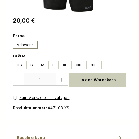
Regulärer Preis:
20,00 €
auswählen
Farbe
schwarz
auswählen
Größe
XS
S
M
L
XL
XXL
3XL
Produkt Anzahl: Gib den gewünschten Wert ein oder benutze die Schaltflächen um die 
In den Warenkorb
Zum Merkzettel hinzufügen
Produktnummer:
4471 08 XS
Beschreibung