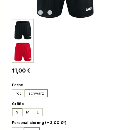
Regulärer Preis:
11,00 €
auswählen
Farbe
rot
schwarz
auswählen
Größe
S
M
L
auswählen
Personalisierung (+ 3,00 €*)