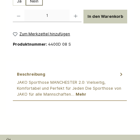
Ja
Nein
Produkt Anzahl: Gib den gewünschten Wert ein oder benutze die Schaltflächen um die 
In den Warenkorb
Zum Merkzettel hinzufügen
Produktnummer:
4400D 08 S
Beschreibung
JAKO Sporthose MANCHESTER 2.0: Vielseitig,
Komfortabel und Perfekt für Jeden Die Sporthose von
JAKO für alle Mannschaften…
Mehr