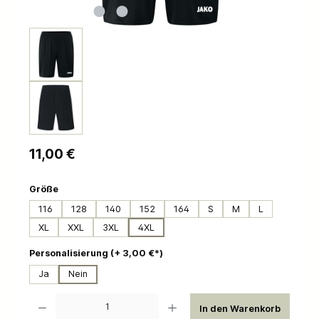
Regulärer Preis:
11,00 €
auswählen
Größe
116
128
140
152
164
S
M
L
XL
XXL
3XL
4XL
auswählen
Personalisierung (+ 3,00 €*)
Ja
Nein
Produkt Anzahl: Gib den gewünschten Wert ein oder benutze die Schaltflächen um die 
In den Warenkorb