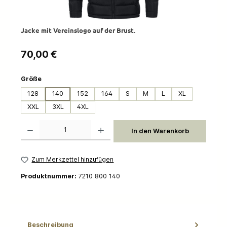
Jacke mit Vereinslogo auf der Brust.
Regulärer Preis:
70,00 €
auswählen
Größe
128
140
152
164
S
M
L
XL
XXL
3XL
4XL
Produkt Anzahl: Gib den gewünschten Wert ein oder benutze die Schaltflächen um die 
In den Warenkorb
Zum Merkzettel hinzufügen
Produktnummer:
7210 800 140
Beschreibung