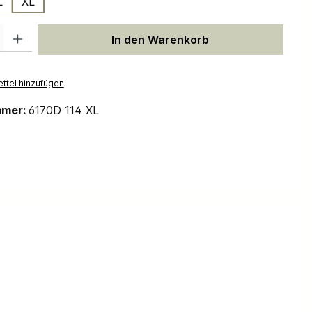
L
XL
 Gib den gewünschten Wert ein oder benutze die Schaltflächen um die Anzah
In den Warenkorb
ttel hinzufügen
mmer:
6170D 114 XL