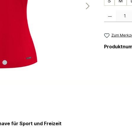
S
M
Produkt Anzahl:
Zum Merkze
Produktnu
ave für Sport und Freizeit