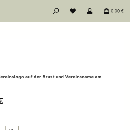
0,00 €
Vereinslogo auf der Brust und Vereinsname am
is:
€
ählen