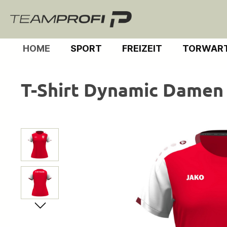
m Hauptinhalt springen
Zur Suche springen
Zur Hauptnavigation springen
HOME
SPORT
FREIZEIT
TORWART
T-Shirt Dynamic Damen
Bildergalerie überspringen