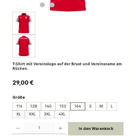
T-Shirt mit Vereinslogo auf der Brust und Vereinsname am
Rücken.
Regulärer Preis:
29,00 €
auswählen
Größe
116
128
140
152
164
S
M
L
XL
XXL
3XL
4XL
Produkt Anzahl: Gib den gewünschten Wert ein oder benutze die Schaltflächen um die 
In den Warenkorb