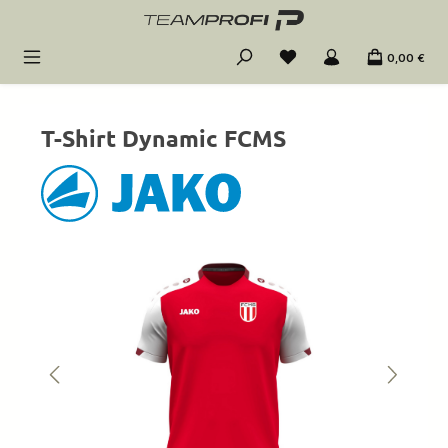
Zum Hauptinhalt springen
0,00 €
T-Shirt Dynamic FCMS
Bildergalerie überspringen