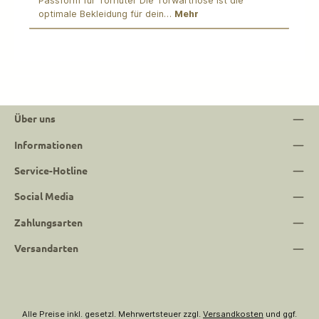
Passform für Torhüter Die Torwarthose ist die
optimale Bekleidung für dein…
Mehr
Über uns
Informationen
Service-Hotline
Social Media
Zahlungsarten
Versandarten
Alle Preise inkl. gesetzl. Mehrwertsteuer zzgl.
Versandkosten
und ggf.