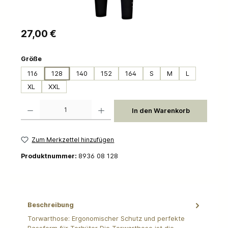
Regulärer Preis:
27,00 €
auswählen
Größe
116
128
140
152
164
S
M
L
XL
XXL
Produkt Anzahl: Gib den gewünschten Wert ein oder benutze die Schaltflächen um die 
In den Warenkorb
Zum Merkzettel hinzufügen
Produktnummer:
8936 08 128
Beschreibung
Torwarthose: Ergonomischer Schutz und perfekte