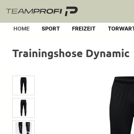
m Hauptinhalt springen
Zur Suche springen
Zur Hauptnavigation springen
HOME
SPORT
FREIZEIT
TORWART
Trainingshose Dynamic
Bildergalerie überspringen