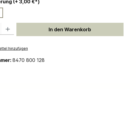
auswählen
Personalisierung (+ 3,00 €*)
 Gib den gewünschten Wert ein oder benutze die Schaltflächen um die Anzah
In den Warenkorb
ttel hinzufügen
mmer:
8470 800 128