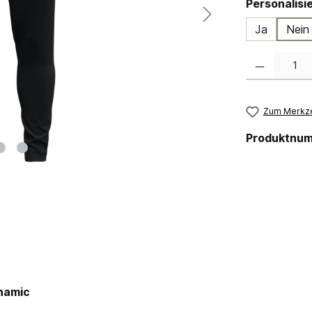
Ja
Nein
Produkt Anzahl:
Zum Merkze
Produktnu
ynamic