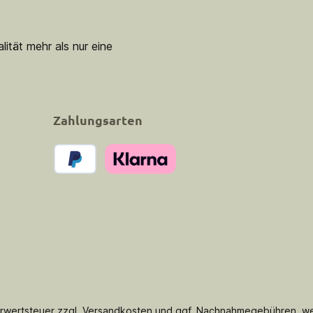
lität mehr als nur eine
Zahlungsarten
PayPal
Klarna Pay Now
hrwertsteuer zzgl.
Versandkosten
und ggf. Nachnahmegebühren, we