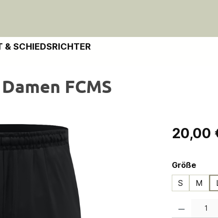
 & SCHIEDSRICHTER
c Damen FCMS
Regulärer Pre
20,00 
ausw
Größe
S
M
Produkt Anzahl: