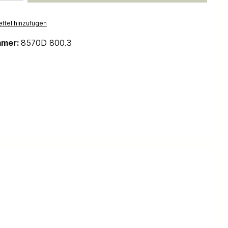
ttel hinzufügen
mmer:
8570D 800.3