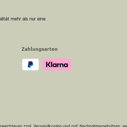
lität mehr als nur eine
Zahlungsarten
PayPal
Klarna Pay Now
hrwertsteuer zzgl.
Versandkosten
und ggf. Nachnahmegebühren, we