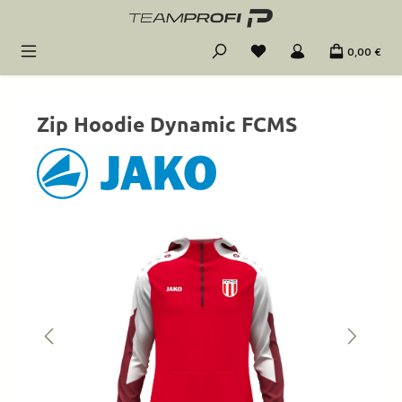
Zum Hauptinhalt springen
0,00 €
Zip Hoodie Dynamic FCMS
Bildergalerie überspringen