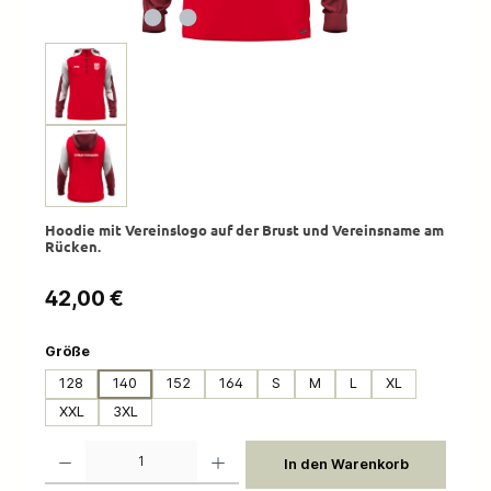
Hoodie mit Vereinslogo auf der Brust und Vereinsname am
Rücken.
Regulärer Preis:
42,00 €
auswählen
Größe
128
140
152
164
S
M
L
XL
XXL
3XL
Produkt Anzahl: Gib den gewünschten Wert ein oder benutze die Schaltflächen um die 
In den Warenkorb